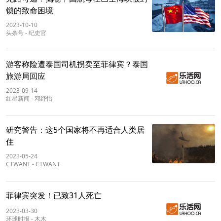
锁的致命困境
2023-10-10
头条号
-
纪史官
游客称险遭泰国司机拐卖至菲律宾？泰国
旅游局回应
2023-09-14
红星新闻
-
邓纾怡
研究警告：这5个国家将不再适合人类居
住
2023-05-24
CTWANT
-
CTWANT
菲律宾突发！已致31人死亡
2023-03-30
环球时报
-
木木