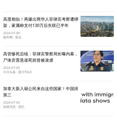
高度相似！再爆出两华人菲律宾考察遭绑
架，家属称支付130万后失联已半年
2024-07-09
都市网
-
星岛
高管惨死后续：菲律宾警察局长曝内幕，
尸体弃置悬崖死前曾被凌虐
2024-07-05
今日头条
-
渡川TALK
加拿大新入籍公民来自这些国家！中国排
第三
2024-07-03
加国无忧
-
思忆