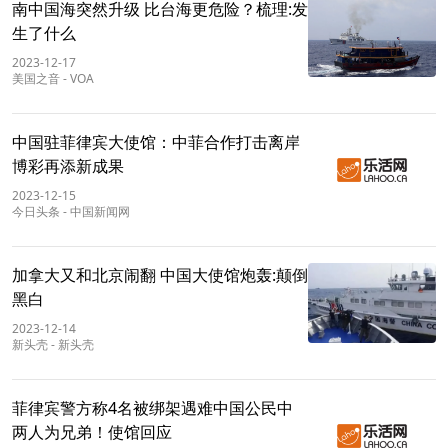
南中国海突然升级 比台海更危险？梳理:发
生了什么
2023-12-17
美国之音
-
VOA
中国驻菲律宾大使馆：中菲合作打击离岸
博彩再添新成果
2023-12-15
今日头条
-
中国新闻网
加拿大又和北京闹翻 中国大使馆炮轰:颠倒
黑白
2023-12-14
新头壳
-
新头壳
菲律宾警方称4名被绑架遇难中国公民中
两人为兄弟！使馆回应