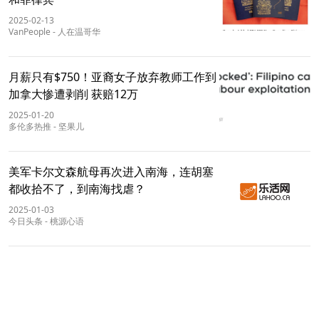
2025-02-13
VanPeople
-
人在温哥华
月薪只有$750！亚裔女子放弃教师工作到
加拿大惨遭剥削 获赔12万
2025-01-20
多伦多热推
-
坚果儿
美军卡尔文森航母再次进入南海，连胡塞
都收拾不了，到南海找虐？
2025-01-03
今日头条
-
桃源心语