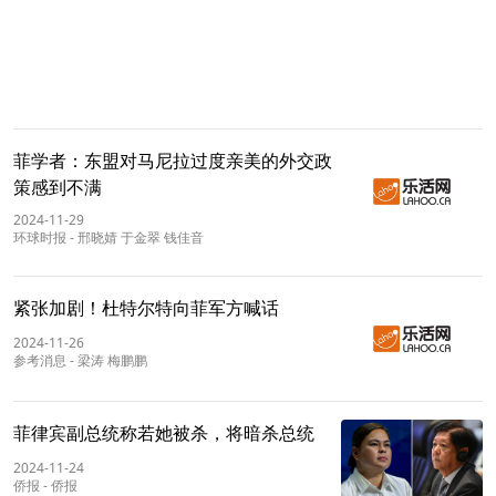
菲学者：东盟对马尼拉过度亲美的外交政
策感到不满
2024-11-29
环球时报
-
邢晓婧 于金翠 钱佳音
紧张加剧！杜特尔特向菲军方喊话
2024-11-26
参考消息
-
梁涛 梅鹏鹏
菲律宾副总统称若她被杀，将暗杀总统
2024-11-24
侨报
-
侨报