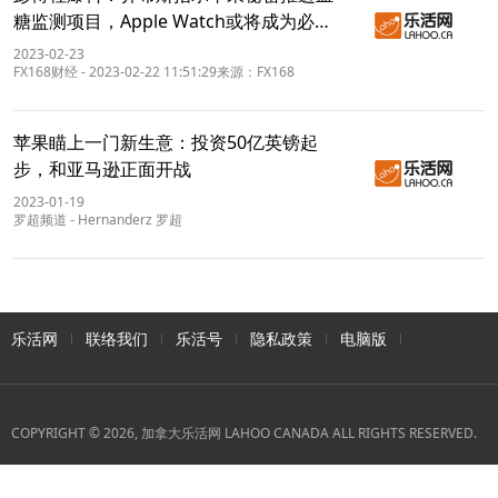
糖监测项目，Apple Watch或将成为必备
健康产品
2023-02-23
FX168财经
-
2023-02-22 11:51:29来源：FX168
苹果瞄上一门新生意：投资50亿英镑起
步，和亚马逊正面开战
2023-01-19
罗超频道
-
Hernanderz 罗超
乐活网
联络我们
乐活号
隐私政策
电脑版
COPYRIGHT © 2026, 加拿大乐活网 LAHOO CANADA ALL RIGHTS RESERVED.