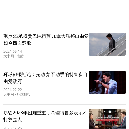
观点:奉承权贵巴结精英 加拿大联邦自由党
如今四面楚歌
2024-09-14
大中网
-
南茜
环球邮报社论：光动嘴 不动手的特鲁多自
由党政府
2024-02-22
大中网
-
环球邮报
尽管2023年困难重重，总理特鲁多表示不
打算走人
2023-12-26