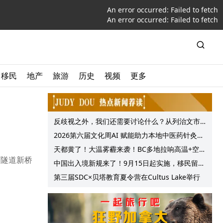
An error occurred:
Failed to fetch
An error occurred:
Failed to fetch
移民
地产
旅游
历史
视频
更多
反歧视之外，我们还需要讨论什么？从列治文市
议会一项动议谈起
2026第六届文化周AI 赋能助力本地中医药针灸服
务提质升级
天都黄了！大温雾霾来袭！BC多地拉响高温+空气
西隧道新桥
质量预警 最高可达35°C！
中国出入境新规来了！9月15日起实施，移民留学
中介迎来最强监管！
第三届SDC×贝塔教育夏令营在Cultus Lake举行