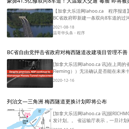
豪掷41.5亿修双向8车道！大温最大交通“毒瘤”即将被
【加拿大乐活网lahoo.ca 程序报道
BC省政府即新建一条双向8车道的过
2021-08-18
温哥华头条
-
程序
BC省自由党抨击省政府对梅西隧道改建项目管理不善
[加拿大乐活网lahoo.ca 讯]在
Fleming））无法确认是否能在未来十年
2020-12-16
列治文—三角洲 梅西隧道更换计划即将公布
[加拿大乐活网lahoo.ca 讯]据RIC
发计划。。 省运输厅表示，一旦计划确