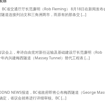
拔除
】BC省交通厅厅长范廉明（Rob Fleming） 8月18日在新闻发
河隧道连接列治文和三角洲两市，而原有的那条交 […]
上周的省议会上，卑诗自由党对新任运输及基础建设厅长范廉明（Rob
内兴建梅西隧道（Massey Tunnel）替代工程表 […]
HMODND NEWS报道，BC省政府即将公布梅西隧道（George Mas
定，省议会就将进行详细审核。BC […]