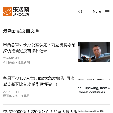
Menu
最新新冠疫苗文章
巴西总审计长办公室认定：前总统博索纳
罗伪造新冠疫苗接种记录
2024-01-19
今日头条
-
红星新闻
每周至少137人亡! 加拿大急发警告! 再次
感染新冠比首次感染更“要命”！
2022-11-11
温哥华头条
-
江礼且
突增20000例！220例死亡！加拿大病人狠