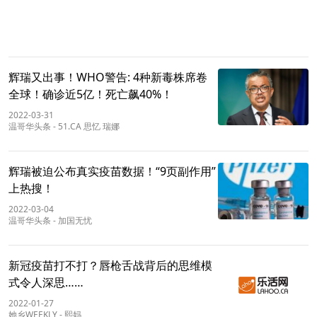
辉瑞又出事！WHO警告: 4种新毒株席卷
全球！确诊近5亿！死亡飙40%！
2022-03-31
温哥华头条
-
51.CA 思忆 瑞娜
辉瑞被迫公布真实疫苗数据！“9页副作用”
上热搜！
2022-03-04
温哥华头条
-
加国无忧
新冠疫苗打不打？唇枪舌战背后的思维模
式令人深思……
2022-01-27
她乡WEEKLY
-
熙妈