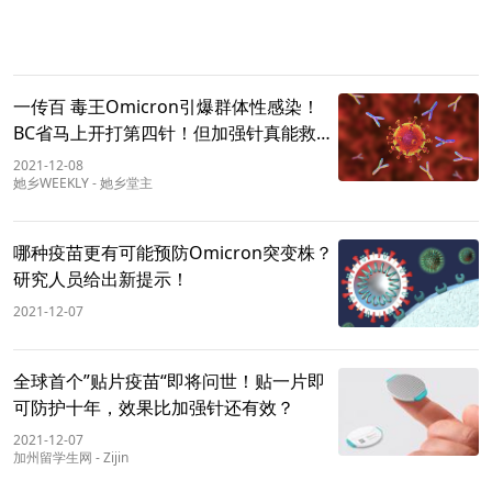
一传百 毒王Omicron引爆群体性感染！
BC省马上开打第四针！但加强针真能救世
界？
2021-12-08
她乡WEEKLY
-
她乡堂主
哪种疫苗更有可能预防Omicron突变株？
研究人员给出新提示！
2021-12-07
全球首个”贴片疫苗“即将问世！贴一片即
可防护十年，效果比加强针还有效？
2021-12-07
加州留学生网
-
Zijin