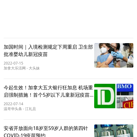
加国时间｜入境检测规定下周重启 卫生部
批准婴幼儿新冠疫苗
2022-07-15
加拿大乐活网
-
大头妹
今起生效！加拿大五大银行狂加息 机场重
启强制措施！首个5岁以下儿童新冠疫苗
获批！BC住院病例再上升
2022-07-14
温哥华头条
-
江礼且
安省开放面向18岁至59岁人群的第四针
COVID-19疫苗预约