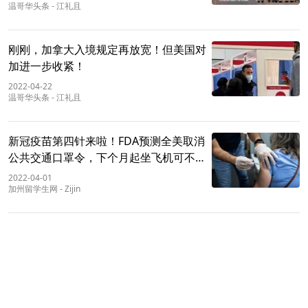
温哥华头条
-
江礼且
刚刚，加拿大入境规定再放宽！但美国对
加进一步收紧！
2022-04-22
温哥华头条
-
江礼且
新冠疫苗第四针来啦！FDA预测全美取消
公共交通口罩令，下个月起坐飞机可不戴
口罩
2022-04-01
加州留学生网
-
Zijin