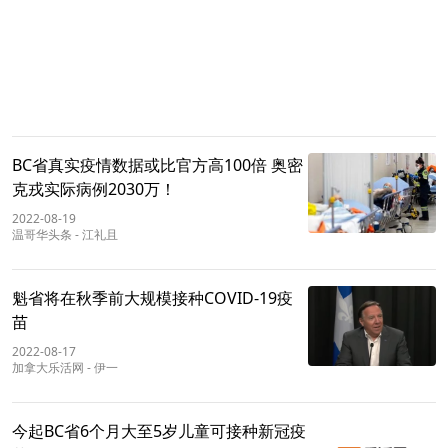
BC省真实疫情数据或比官方高100倍 奥密
克戎实际病例2030万！
2022-08-19
温哥华头条
-
江礼且
魁省将在秋季前大规模接种COVID-19疫
苗
2022-08-17
加拿大乐活网
-
伊一
今起BC省6个月大至5岁儿童可接种新冠疫