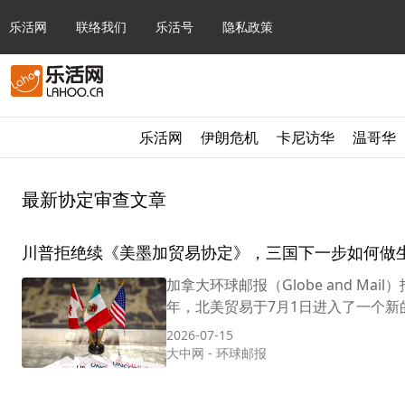
乐活网
联络我们
乐活号
隐私政策
乐活网
伊朗危机
卡尼访华
温哥华
最新协定审查文章
川普拒绝续《美墨加贸易协定》，三国下一步如何做
加拿大环球邮报（Globe and M
年，北美贸易于7月1日进入了一个新的
2026-07-15
大中网
-
环球邮报