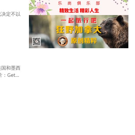
已决定不以
]
美国和墨西
：Get