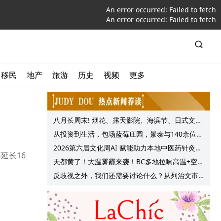
An error occurred:
Failed to fetch
An error occurred:
Failed to fetch
移民
地产
旅游
历史
视频
更多
八月长周末! 烟花、露天影院、海滨节、日式文化
节庆, 大温哥华各种精彩活动上线!
从投资到生活，包场蓝莓庄园，景泰与140余位客
户共享夏日”莓”好时光
2026第六届文化周AI 赋能助力本地中医药针灸服
延长16
务提质升级
天都黄了！大温雾霾来袭！BC多地拉响高温+空气
质量预警 最高可达35°C！
反歧视之外，我们还需要讨论什么？从列治文市
议会一项动议谈起