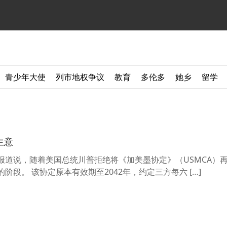
青少年大使
列市地权争议
教育
多伦多
她乡
留学
生意
ail）报道说，随着美国总统川普拒绝将《加美墨协定》（USMCA）再
阶段。 该协定原本有效期至2042年，约定三方每六 […]