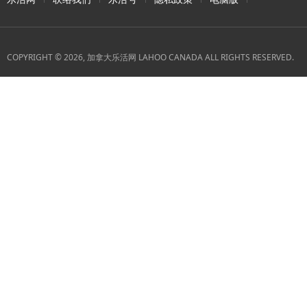
COPYRIGHT © 2026, 加拿大乐活网 LAHOO CANADA ALL RIGHTS RESERVED.