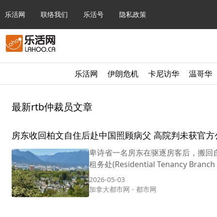
乐活网
联络我们
乐活号
隐私政策
乐活网
伊朗危机
卡尼访华
温哥华
最新rtb仲裁员文章
房东收回柏文自住后赴中国照顾病父 高院判未获官方
卑诗省一名房东在驱逐房客后，搬回
租务处(Residential Tenancy 
2026-05-03
加拿大都市网
-
都市网