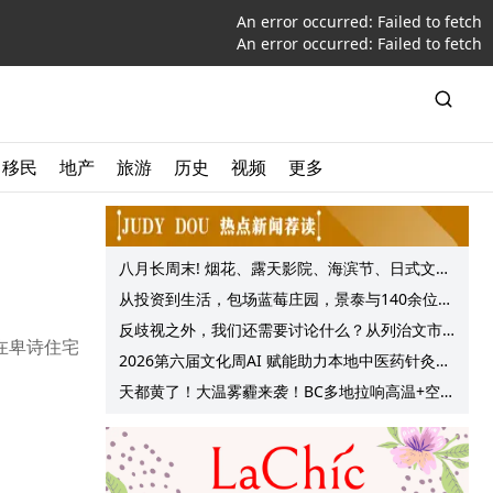
An error occurred:
Failed to fetch
An error occurred:
Failed to fetch
移民
地产
旅游
历史
视频
更多
八月长周末! 烟花、露天影院、海滨节、日式文化
节庆, 大温哥华各种精彩活动上线!
从投资到生活，包场蓝莓庄园，景泰与140余位客
户共享夏日”莓”好时光
反歧视之外，我们还需要讨论什么？从列治文市
在卑诗住宅
议会一项动议谈起
2026第六届文化周AI 赋能助力本地中医药针灸服
务提质升级
天都黄了！大温雾霾来袭！BC多地拉响高温+空气
质量预警 最高可达35°C！