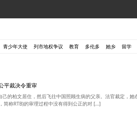
青少年大使
列市地权争议
教育
多伦多
她乡
留学
公平裁决令重审
自己的柏文居住，然后飞往中国照顾生病的父亲。法官裁定，她
Branch，简称RTB)的审理过程中没有得到公正的对 […]