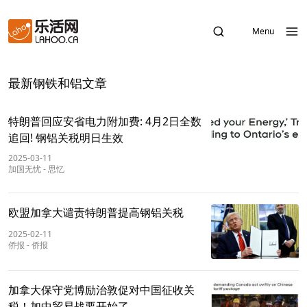
Menu
最新钢铁和铝文章
特朗普回应安省电力附加费: 4月2日全数
追回! 钢铝关税明日生效
2025-03-11
加国无忧
-
思忆
欧盟加拿大谴责特朗普提高钢铝关税
2025-02-11
侨报
-
侨报
加拿大保守党博励治敦促对中国征收关
税！加中贸易战要开始了