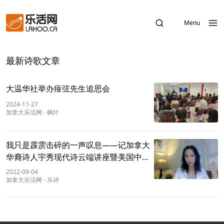
Menu
最新诗歌文章
大温华社举办痖弦先生追思会
2024-11-27
加拿大乐活网
-
枫叶
我只是霹雳击碎的一声叹息——记加拿大
华裔诗人宇秀现代诗云端讲座暨美国中文
作家协会2022年诗歌论坛
2022-09-04
加拿大乐活网
-
乐诗