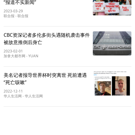
“报道不实新闻”
2023-03-29
联合报
-
联合报
CBC资深记者多伦多街头遇随机袭击事件
被故意推倒后身亡
2023-02-01
加拿大都市网
-
YUAN
美名记者报导世界杯时突离世 死前遭遇
“死亡咳嗽”
2022-12-11
华人生活网
-
华人生活网