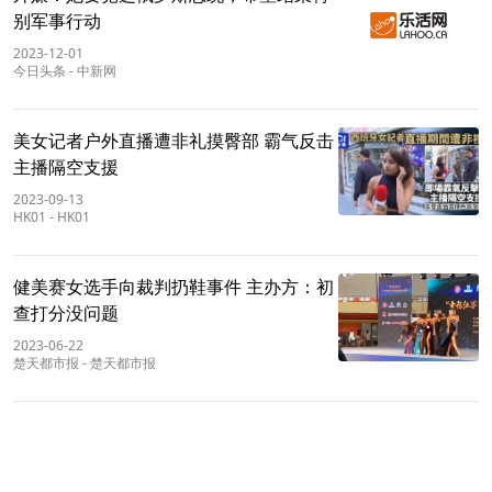
别军事行动
2023-12-01
今日头条
-
中新网
美女记者户外直播遭非礼摸臀部 霸气反击
主播隔空支援
2023-09-13
HK01
-
HK01
健美赛女选手向裁判扔鞋事件 主办方：初
查打分没问题
2023-06-22
楚天都市报
-
楚天都市报