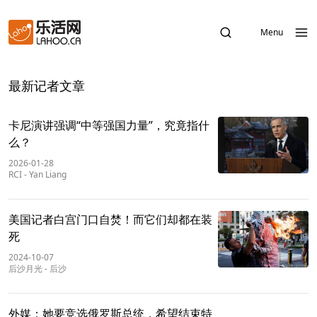
Menu
最新记者文章
卡尼演讲强调“中等强国力量”，究竟指什
么？
2026-01-28
RCI
-
Yan Liang
美国记者白宫门口自焚！而它们却都在装
死
2024-10-07
后沙月光
-
后沙
外媒：她要竞选俄罗斯总统，希望结束特