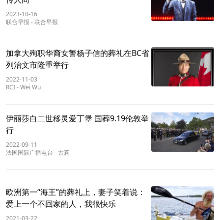
2023-10-16
联合早报
-
联合早报
加拿大殉职华裔女警杨子信的葬礼在BC省
列治文市隆重举行
2022-11-03
RCI
-
Wei Wu
伊丽莎白二世移灵爱丁堡 国葬9.19伦敦举
行
2022-09-11
法国国际广播电台
-
古莉
欧洲第一“海王”的葬礼上，妻子笑着说：
爱上一个不回家的人，我很快乐
2021-03-22