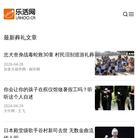
最新葬礼文章
忠犬舍身战毒蛇救30童 村民泪别巡游礼葬
2026-04-28
加拿大都市网
-
都市网
你会让你的孩子在殡仪馆做暑假工吗？听
听这个人自述
2024-04-29
大中网
-
王飞
日本殿堂级歌手谷村新司去世 无数金曲流
传人间