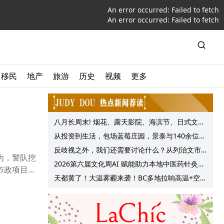
An error occurred:
Failed to fetch
An error occurred:
Failed to fetch
移民
地产
旅游
历史
视频
更多
八月长周末! 烟花、露天影院、海滨节、日式文化
节庆, 大温哥华各种精彩活动上线!
从投资到生活，包场蓝莓庄园，景泰与140余位客
户共享夏日”莓”好时光
反歧视之外，我们还需要讨论什么？从列治文市
为，警队挖
议会一项动议谈起
2026第六届文化周AI 赋能助力本地中医药针灸服
市政项目的
务提质升级
天都黄了！大温雾霾来袭！BC多地拉响高温+空气
质量预警 最高可达35°C！