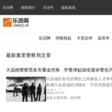
乐活网
联络我们
乐活号
隐私政策
乐活网
伊朗危机
卡尼访华
温哥华
最新素里警察局文章
大温闹警察荒各市重金挖角 学警津贴加倍退休警也
大温地区各市的警队之间爆发人才争
角潮只会造成此消彼长，不但无助提
预算 […]
2026-05-07
加拿大都市网
-
都市网