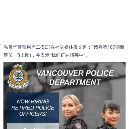
温哥华警察局周二(5日)在社交媒体发文道：“恭喜第180期新
警员！”(上图)，并表示“我们正在招募中”。