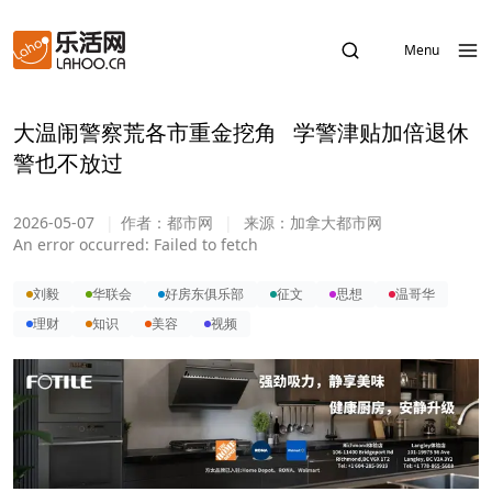
Menu
大温闹警察荒各市重金挖角 学警津贴加倍退休
警也不放过
2026-05-07
|
作者：
都市网
|
来源：
加拿大都市网
An error occurred:
Failed to fetch
刘毅
华联会
好房东俱乐部
征文
思想
温哥华
理财
知识
美容
视频