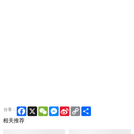
Facebook
X
WeChat
Messenger
Sina
Copy
Share
分享：
Weibo
Link
相关推荐