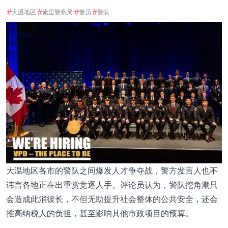
#
#
#
#
大温地区
素里警察局
警员
警队
大温地区各市的警队之间爆发人才争夺战，警方发言人也不
讳言各地正在出重赏竞逐人手。评论员认为，警队挖角潮只
会造成此消彼长，不但无助提升社会整体的公共安全，还会
推高纳税人的负担，甚至影响其他市政项目的预算。