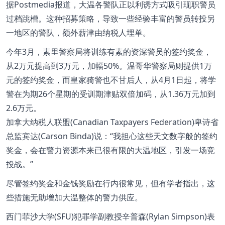
据Postmedia报道，大温各警队正以利诱方式吸引现职警员
过档跳槽。这种招募策略，导致一些经验丰富的警员转投另
一地区的警队，额外薪津由纳税人埋单。
今年3月，素里警察局将训练有素的资深警员的签约奖金，
从2万元提高到3万元，加幅50%。温哥华警察局则提供1万
元的签约奖金，而皇家骑警也不甘后人，从4月1日起，将学
警在为期26个星期的受训期津贴双倍加码，从1.36万元加到
2.6万元。
加拿大纳税人联盟(Canadian Taxpayers Federation)卑诗省
总监宾达(Carson Binda)说：“我担心这些天文数字般的签约
奖金，会在警力资源本来已很有限的大温地区，引发一场竞
投战。”
尽管签约奖金和金钱奖励在行内很常见，但有学者指出，这
些措施无助增加大温整体的警力供应。
西门菲沙大学(SFU)犯罪学副教授辛普森(Rylan Simpson)表