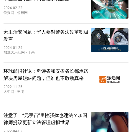
2024-02-22
侨报网
-
侨报网
素里治安问题：华人要对警务法改革积极
发声
2024-01-24
加拿大乐活网
-
丁果
环球邮报社论：卑诗省和安省省长都承诺
解决房屋短缺问题，但谁也不敢动真格
2022-11-25
大中网
-
王飞
注意了！“元宇宙”里性骚扰也违法？加国
律师提议更新立法管理虚拟世界
2022-04-02