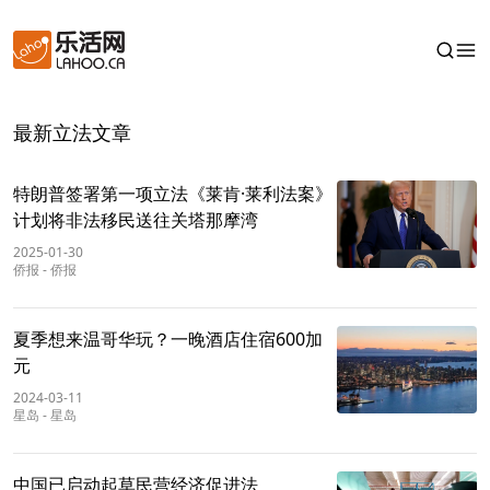
最新立法文章
特朗普签署第一项立法《莱肯·莱利法案》
计划将非法移民送往关塔那摩湾
2025-01-30
侨报
-
侨报
夏季想来温哥华玩？一晚酒店住宿600加
元
2024-03-11
星岛
-
星岛
中国已启动起草民营经济促进法