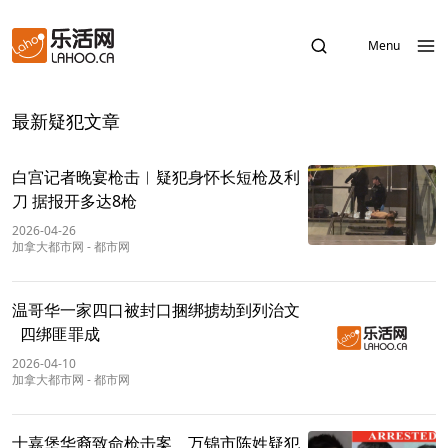
Menu
最新疑犯文章
白宫记者晚宴枪击︱疑犯身怀长短枪及利
刀 据报开多达8枪
2026-04-26
加拿大都市网
-
都市网
温哥华一家四口被封口捆绑掳劫到列治文
四绑匪罪成
2026-04-10
加拿大都市网
-
都市网
士嘉堡华裔致命枪击案 万锦市陈姓疑犯