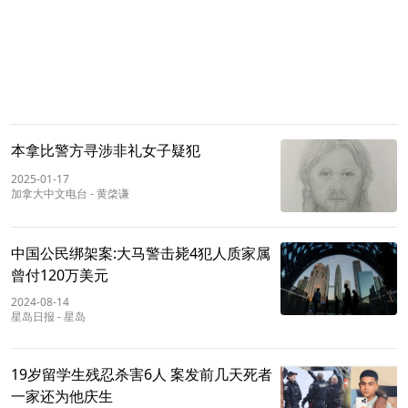
本拿比警方寻涉非礼女子疑犯
2025-01-17
加拿大中文电台
-
黄棨谦
中国公民绑架案:大马警击毙4犯人质家属
曾付120万美元
2024-08-14
星岛日报
-
星岛
19岁留学生残忍杀害6人 案发前几天死者
一家还为他庆生