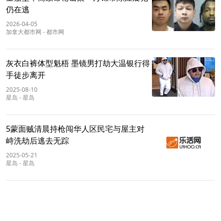
仍在逃
2026-04-05
加拿大都市网
-
都市网
灰衣白裤体型魁梧 墨镜男打劫大温银行得
手徒步离开
2025-08-10
星岛
-
星岛
5蒙面贼清晨持枪闯华人区民宅与屋主对
峙洗劫后逃去无踪
2025-05-21
星岛
-
星岛