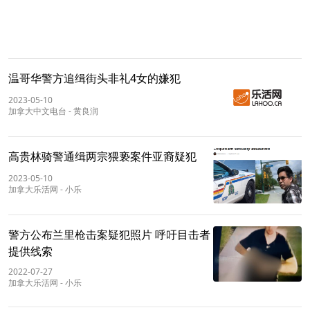
温哥华警方追缉街头非礼4女的嫌犯
2023-05-10
加拿大中文电台
-
黄良润
高贵林骑警通缉两宗猥亵案件亚裔疑犯
2023-05-10
加拿大乐活网
-
小乐
警方公布兰里枪击案疑犯照片 呼吁目击者
提供线索
2022-07-27
加拿大乐活网
-
小乐