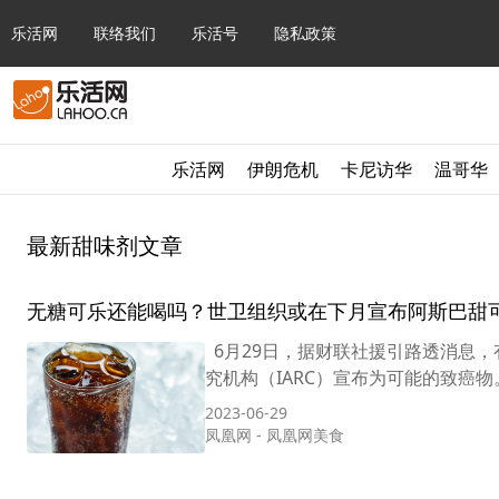
乐活网
联络我们
乐活号
隐私政策
乐活网
伊朗危机
卡尼访华
温哥华
最新甜味剂文章
无糖可乐还能喝吗？世卫组织或在下月宣布阿斯巴甜
6月29日，据财联社援引路透消息
究机构（IARC）宣布为可能的致癌物
2023-06-29
凤凰网
-
凤凰网美食