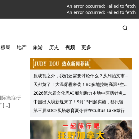
An error occurred:
Failed to fetch
An error occurred:
Failed to fetch
移民
地产
旅游
历史
视频
更多
反歧视之外，我们还需要讨论什么？从列治文市
议会一项动议谈起
天都黄了！大温雾霾来袭！BC多地拉响高温+空气
质量预警 最高可达35°C！
2026第六届文化周AI 赋能助力本地中医药针灸服
国际癌症研
务提质升级
中国出入境新规来了！9月15日起实施，移民留学
[…]
中介迎来最强监管！
第三届SDC×贝塔教育夏令营在Cultus Lake举行