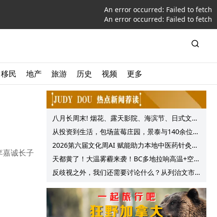
An error occurred:
Failed to fetch
An error occurred:
Failed to fetch
移民
地产
旅游
历史
视频
更多
八月长周末! 烟花、露天影院、海滨节、日式文化
节庆, 大温哥华各种精彩活动上线!
从投资到生活，包场蓝莓庄园，景泰与140余位客
户共享夏日”莓”好时光
2026第六届文化周AI 赋能助力本地中医药针灸服
李嘉诚长子
务提质升级
天都黄了！大温雾霾来袭！BC多地拉响高温+空气
质量预警 最高可达35°C！
反歧视之外，我们还需要讨论什么？从列治文市
议会一项动议谈起