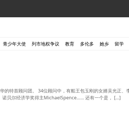
青少年大使
列市地权争议
教育
多伦多
她乡
留学
华的特首顾问团。 34位顾问中，有船王包玉刚的女婿吴光正、
经济学奖得主MichaelSpence…… 还有一个是， […]