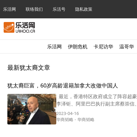
乐活网
联络我们
乐活号
隐私政策
乐活网
伊朗危机
卡尼访华
温哥华
最新犹太裔文章
犹太裔巨富，60岁高龄退籍加拿大改做中国人
最近，香港特区政府成立了阵容超豪
李泽钜、阿里巴巴执行副主席蔡崇信、诺贝尔
2023-04-16
华商韬略
-
华商韬略