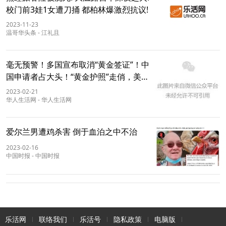
校门前3娃1女遭刀捅 都柏林爆激烈抗议!
2023-11-23
温哥华头条
-
江礼且
毫无预警！多国宣布取消“黄金签证”！中
国申请者占大头！“黄金护照”走俏，美国
咨询量暴增447%
2023-02-21
​华人生活网
-
​华人生活网
爱尔兰男遭鸡杀害 倒于血泊之中不治
2023-02-16
中国时报
-
中国时报
乐活网
联络我们
乐活号
隐私政策
电脑版