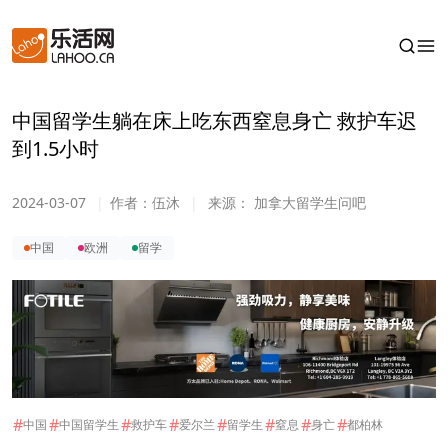
中国留学生躺在床上吃东西窒息身亡 救护车迟
到1.5小时
2024-03-07
|
作者：
伍沐
|
来源：
加拿大留学生问吧
中国
欧洲
留学
#
#
#
#
#
#
#
#
中国
中国留学生
救护车
爱尔兰
留学生
窒息
身亡
都柏林