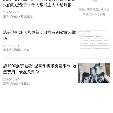
失的毛绒兔子！千人帮找主人！结局很暖
心
2022-12-30
温哥华头条
-
超级生活
温哥华机场运营更新：目前有94架航班取
消
2022-12-25
加拿大乐活网
-
小乐
超1000航班被砍! 温哥华机场突发限制! 这
些费用、食品又涨价!
2022-12-21
温哥华头条
-
江礼且