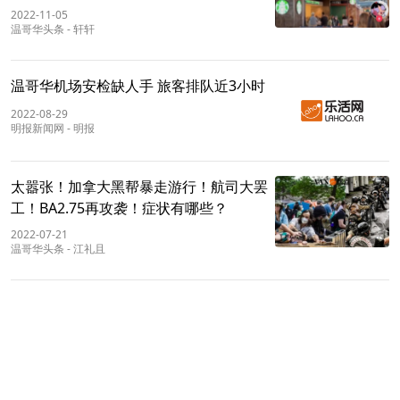
2022-11-05
温哥华头条
-
轩轩
温哥华机场安检缺人手 旅客排队近3小时
2022-08-29
明报新闻网
-
明报
太嚣张！加拿大黑帮暴走游行！航司大罢
工！BA2.75再攻袭！症状有哪些？
2022-07-21
温哥华头条
-
江礼且