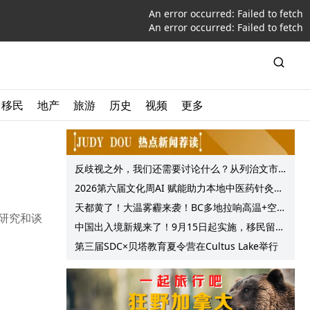
An error occurred:
Failed to fetch
An error occurred:
Failed to fetch
移民
地产
旅游
历史
视频
更多
反歧视之外，我们还需要讨论什么？从列治文市
议会一项动议谈起
2026第六届文化周AI 赋能助力本地中医药针灸服
务提质升级
天都黄了！大温雾霾来袭！BC多地拉响高温+空气
研究和谈
质量预警 最高可达35°C！
中国出入境新规来了！9月15日起实施，移民留学
中介迎来最强监管！
第三届SDC×贝塔教育夏令营在Cultus Lake举行