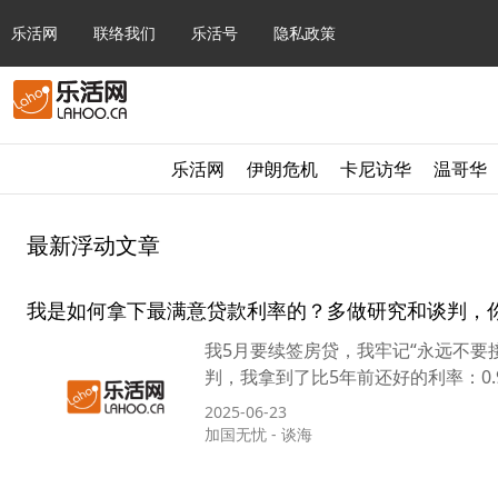
乐活网
联络我们
乐活号
隐私政策
乐活网
伊朗危机
卡尼访华
温哥华
最新浮动文章
我是如何拿下最满意贷款利率的？多做研究和谈判，
我5月要续签房贷，我牢记“永远不要
判，我拿到了比5年前还好的利率：0.90
2025-06-23
加国无忧
-
谈海