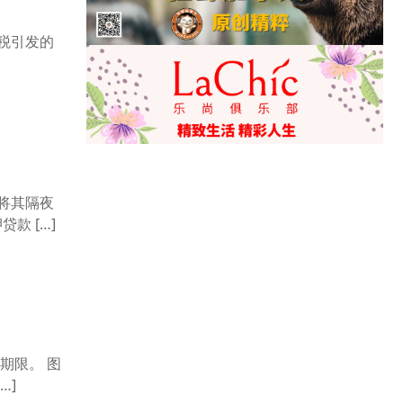
税引发的
将其隔夜
款 […]
期限。 图
…]