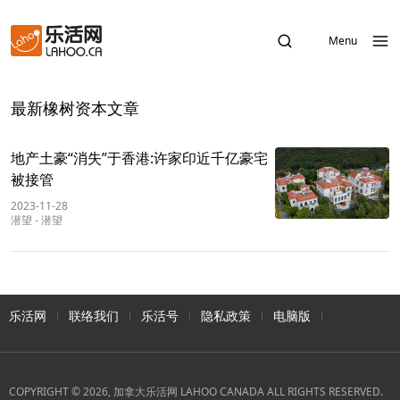
Menu
最新橡树资本文章
地产土豪“消失”于香港:许家印近千亿豪宅
被接管
2023-11-28
潜望
-
潜望
乐活网
联络我们
乐活号
隐私政策
电脑版
COPYRIGHT © 2026, 加拿大乐活网 LAHOO CANADA ALL RIGHTS RESERVED.