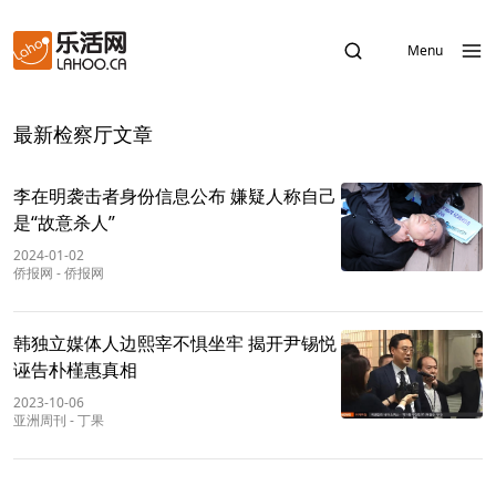
Menu
最新检察厅文章
李在明袭击者身份信息公布 嫌疑人称自己
是“故意杀人”
2024-01-02
侨报网
-
侨报网
韩独立媒体人边熙宰不惧坐牢 揭开尹锡悦
诬告朴槿惠真相
2023-10-06
亚洲周刊
-
丁果