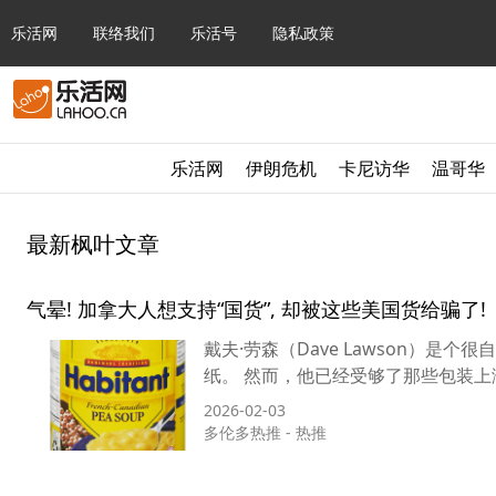
乐活网
联络我们
乐活号
隐私政策
乐活网
伊朗危机
卡尼访华
温哥华
最新枫叶文章
气晕! 加拿大人想支持“国货”, 却被这些美国货给骗了!
戴夫·劳森（Dave Lawson）是个很自
纸。 然而，他已经受够了那些包装上
2026-02-03
多伦多热推
-
热推