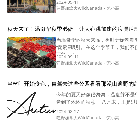
2024-09-11
狂野加拿大WildCanada
-
梵小高
秋天来了！温哥华秋季必做！让人心跳加速的浪漫活
当温哥华的秋天来临，树叶开始渐渐
情深深吸引。在这个季节里，我们不
可能 […]
2024-09-11
狂野加拿大WildCanada
-
梵小高
当树叶开始变色，自驾去这些公园看看那漫山遍野的红
今年的夏天好像很匆匆… 温度并不是
觉到了浓浓的秋意。 八月末，正是过
2024-08-27
狂野加拿大WildCanada
-
梵小高