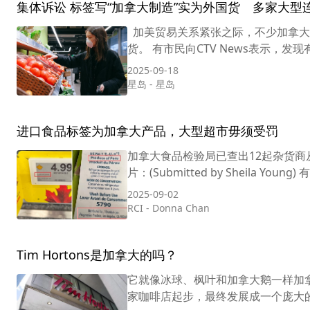
集体诉讼 标签写“加拿大制造”实为外国货 多家大
加美贸易关系紧张之际，不少加拿大
货。 有市民向CTV News表示，
2025-09-18
星岛
-
星岛
进口食品标签为加拿大产品，大型超市毋须受罚
加拿大食品检验局已查出12起杂货商
片：(Submitted by Sheila 
2025-09-02
RCI
-
Donna Chan
Tim Hortons是加拿大的吗？
它就像冰球、枫叶和加拿大鹅一样加拿大
家咖啡店起步，最终发展成一个庞大的连锁帝