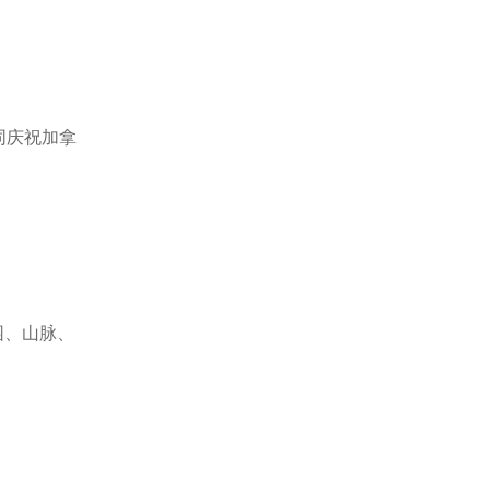
同庆祝加拿
园、山脉、