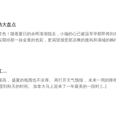
动大盘点
变色！随着夏日的余晖渐渐隐去，小编的心已被温哥华那即将到
仅期待那一抹金黄的色彩，更渴望感受那凉爽的微风和满城的枫
….
很高， 盛夏的氛围也不浓厚。 再打开天气预报， 未来一周的降
度到秋天的时间。 加拿大马上迎来了一年最美的一段时 […]