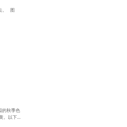
去。 图
园的秋季色
黄。以下