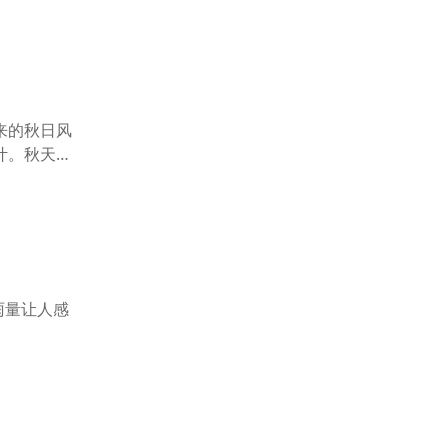
来的秋日风
叶。秋天，
雨量让人感