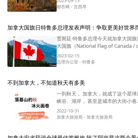
2023-09-13
都市网
-
言西早
加拿大国旗日特鲁多总理发表声明：争取更美好世界
贾斯廷·特鲁多总理今天就加拿大国旗
大国旗（National Flag of Canada / d
2023-02-15
总理办公室
-
特鲁多
不到加拿大，不知道秋天有多美
一到秋天， 加拿大，就成了这个星球
峡谷、湖岸， 甚至是城市的大街小巷…
2022-10-31
加拿大旅游局
-
加拿大旅游局
加拿大安省获评全球最佳赏枫地 除了阿岗昆这两个景