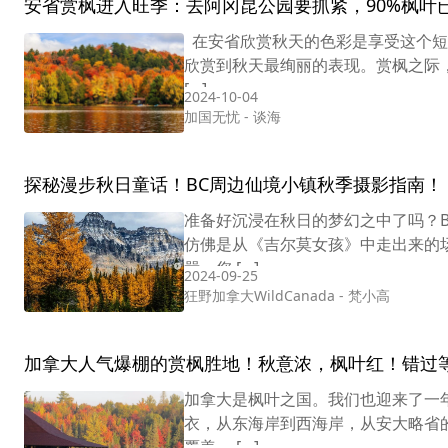
安省赏枫进入旺季：去阿冈昆公园要抓紧，90%枫叶
在安省欣赏秋天的色彩是享受这个短
欣赏到秋天最绚丽的表现。赏枫之际，
[…]
2024-10-04
加国无忧
-
谈海
探秘漫步秋日童话！BC周边仙境小镇秋季摄影指南！
准备好沉浸在秋日的梦幻之中了吗？
仿佛是从《吉尔莫女孩》中走出来的
嚣，您 […]
2024-09-25
狂野加拿大WildCanada
-
梵小高
加拿大人气爆棚的赏枫胜地！秋意浓，枫叶红！错过
加拿大是枫叶之国。我们也迎来了一
衣，从东海岸到西海岸，从安大略省
覆盖。 […]