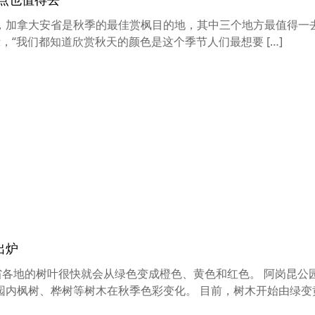
，加拿大安省是秋季的最佳赏枫目的地，其中三个地方最值得一
在文中表示，“我们都知道欣赏秋天的颜色是这个季节人们最想要 […]
出炉
省各地的树叶很快就会从绿色变成橙色、黄色和红色。 阿岗昆公
园内枫树、桦树等树木在秋季色彩变化。 目前，树木开始由绿变