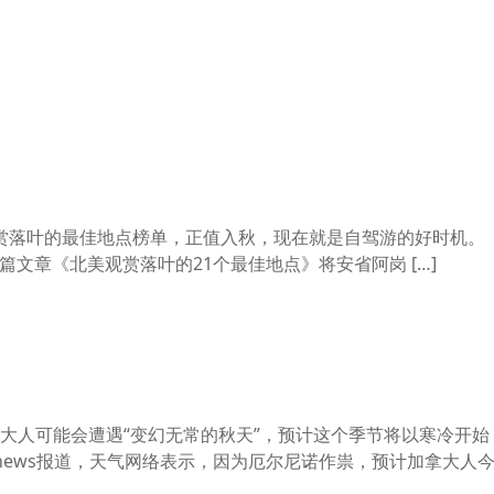
赏落叶的最佳地点榜单，正值入秋，现在就是自驾游的好时机。 
t）最近一篇文章《北美观赏落叶的21个最佳地点》将安省阿岗 […]
大人可能会遭遇“变幻无常的秋天”，预计这个季节将以寒冷开始
news报道，天气网络表示，因为厄尔尼诺作祟，预计加拿大人今年