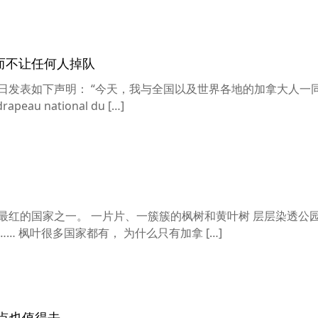
而不让任何人掉队
日发表如下声明： “今天，我与全国以及世界各地的加拿大人一
rapeau national du […]
最红的国家之一。 一片片、一簇簇的枫树和黄叶树 层层染透公
… 枫叶很多国家都有， 为什么只有加拿 […]
点也值得去