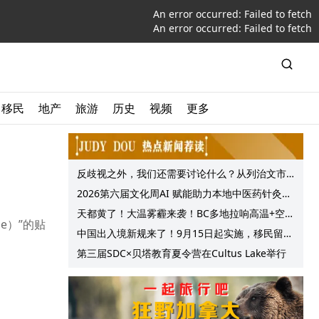
An error occurred:
Failed to fetch
An error occurred:
Failed to fetch
移民
地产
旅游
历史
视频
更多
反歧视之外，我们还需要讨论什么？从列治文市
议会一项动议谈起
2026第六届文化周AI 赋能助力本地中医药针灸服
务提质升级
天都黄了！大温雾霾来袭！BC多地拉响高温+空气
le）”的贴
质量预警 最高可达35°C！
中国出入境新规来了！9月15日起实施，移民留学
中介迎来最强监管！
第三届SDC×贝塔教育夏令营在Cultus Lake举行