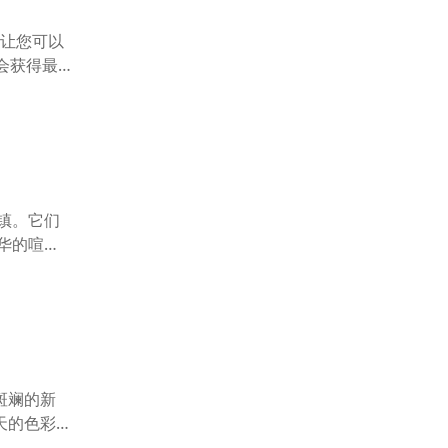
让您可以
会获得最
镇。它们
华的喧
斑斓的新
天的色彩所