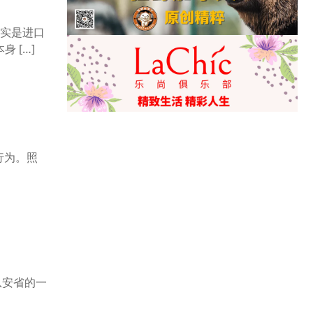
实是进口
 […]
行为。照
从安省的一