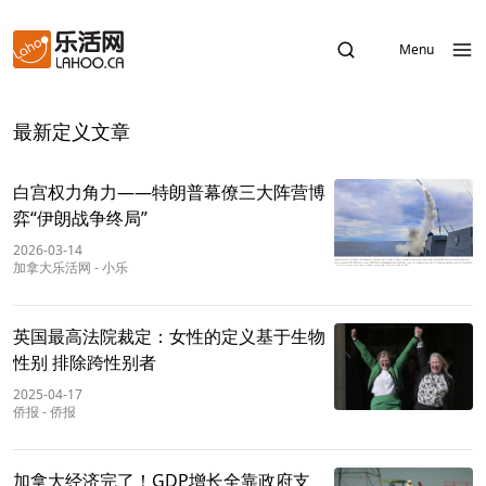
Menu
最新定义文章
白宫权力角力——特朗普幕僚三大阵营博
弈“伊朗战争终局”
2026-03-14
加拿大乐活网
-
小乐
英国最高法院裁定：女性的定义基于生物
性别 排除跨性别者
2025-04-17
侨报
-
侨报
加拿大经济完了！GDP增长全靠政府支