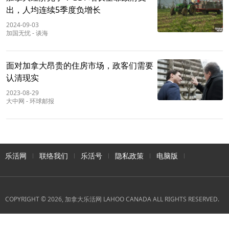
出，人均连续5季度负增长
2024-09-03
加国无忧
-
谈海
面对加拿大昂贵的住房市场，政客们需要
认清现实
2023-08-29
大中网
-
环球邮报
乐活网
联络我们
乐活号
隐私政策
电脑版
COPYRIGHT © 2026, 加拿大乐活网 LAHOO CANADA ALL RIGHTS RESERVED.