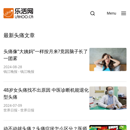
Menu
最新头痛文章
头痛像“大姨妈”一样按月来?竟因脑子长了
一团雾
2024-08-28
钱江晚报
-
钱江晚报
48岁女头痛找不出原因 中医诊断机能退化
型头痛
2024-07-09
世界日报
-
世界日报
动不动就头痛？头痛症状怎么区分？医师