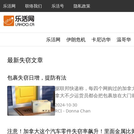
乐活网
联络我们
乐活号
隐私政策
乐活网
伊朗危机
卡尼访华
温哥华
最新失窃文章
包裹失窃日增，提防有法
据联邦快递称，每四个网购过的加拿大人中
拿大不少运货员都会把包裹放在大门前
2024-10-30
RCI
-
Donna Chan
注意！加拿大这个汽车零件失窃率飙升！里面金属比黄