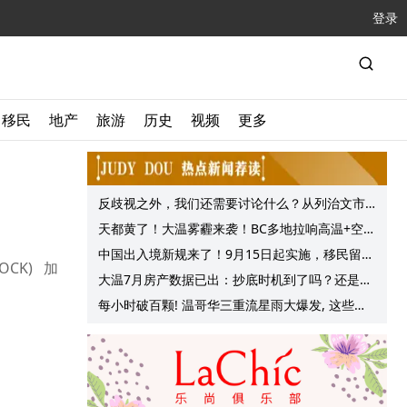
登录
移民
地产
旅游
历史
视频
更多
反歧视之外，我们还需要讨论什么？从列治文市
议会一项动议谈起
天都黄了！大温雾霾来袭！BC多地拉响高温+空气
质量预警 最高可达35°C！
中国出入境新规来了！9月15日起实施，移民留学
CK) 加
中介迎来最强监管！
大温7月房产数据已出：抄底时机到了吗？还是再
等等？他们这么建议的
每小时破百颗! 温哥华三重流星雨大爆发, 这些最
佳观赏地点提前收藏!