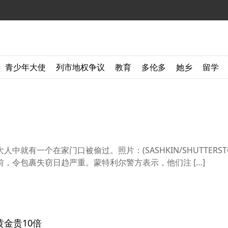
青少年大使
列市地权争议
教育
多伦多
她乡
留学
就有一个在家门口被偷过。照片：(SASHKIN/SHUTTERSTO
，令包裹失窃日趋严重。蒙特利尔警方表示，他们注 […]
金贵10倍