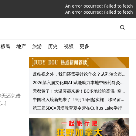
An error occurred:
Failed to fetch
An error occurred:
Failed to fetch
移民
地产
旅游
历史
视频
更多
反歧视之外，我们还需要讨论什么？从列治文市
议会一项动议谈起
2026第六届文化周AI 赋能助力本地中医药针灸服
务提质升级
天都黄了！大温雾霾来袭！BC多地拉响高温+空气
昨天还凭借
质量预警 最高可达35°C！
中国出入境新规来了！9月15日起实施，移民留学
…]
中介迎来最强监管！
第三届SDC×贝塔教育夏令营在Cultus Lake举行