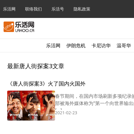
乐活网
联络我们
乐活号
隐私政策
乐活网
伊朗危机
卡尼访华
温哥华
最新唐人街探案3文章
《唐人街探案3》火了国内火国外
春节期间，在国内市场刷新多项纪录
部被海外媒体称为“第一个向世界输出
[…]
2021-02-23