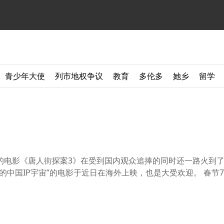
青少年大使
列市地权争议
教育
多伦多
她乡
留学
的电影《唐人街探案3》在受到国内观众追捧的同时还一路火到
的中国IP宇宙”的电影于近日在海外上映，也是大受欢迎。 春节