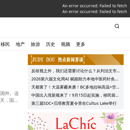
An error occurred:
Failed to fetch
An error occurred:
Failed to fetch
移民
地产
旅游
历史
视频
更多
反歧视之外，我们还需要讨论什么？从列治文市
议会一项动议谈起
2026第六届文化周AI 赋能助力本地中医药针灸服
务提质升级
天都黄了！大温雾霾来袭！BC多地拉响高温+空气
了国外。这
质量预警 最高可达35°C！
中国出入境新规来了！9月15日起实施，移民留学
7天，国
中介迎来最强监管！
第三届SDC×贝塔教育夏令营在Cultus Lake举行