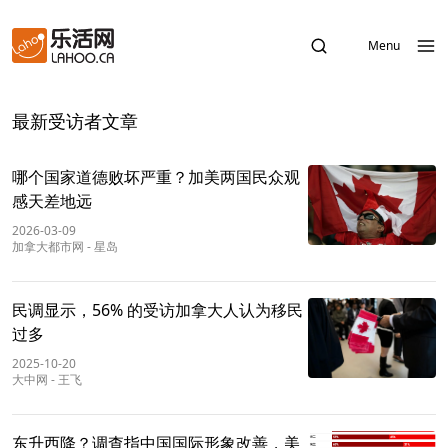
Menu
最新受访者文章
哪个国家道德败坏严重？加美两国民众观
感天差地远
2026-03-09
加拿大都市网
-
星岛
民调显示，56% 的受访加拿大人认为移民
过多
2025-10-20
大中网
-
王飞
东升西降？调查指中国国际形象改善，美