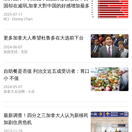
国却在减弱,加拿大對中国的好感增加最多
2025-07-17
RCI
-
Donna Chan
更多加拿大人希望杜鲁多在大选前下台
2024-06-07
加国无忧
-
无忧
自助餐是否值 列治文近五成受访者：胃口
小 不值
2024-05-07
加拿大乐活网
-
小乐
最新调查！四分之三加拿大人认为新移民
加剧住房危机
2023-11-29