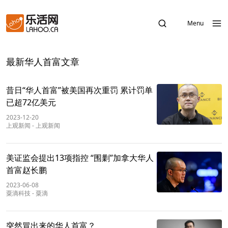
Menu
最新华人首富文章
昔日“华人首富”被美国再次重罚 累计罚单
已超72亿美元
2023-12-20
上观新闻
-
上观新闻
美证监会提出13项指控 “围剿”加拿大华人
首富赵长鹏
2023-06-08
粟滴科技
-
粟滴
突然冒出来的华人首富？