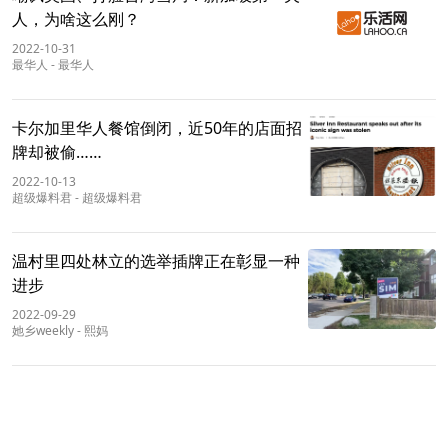
人，为啥这么刚？
2022-10-31
最华人
-
最华人
卡尔加里华人餐馆倒闭，近50年的店面招
牌却被偷……
2022-10-13
超级爆料君
-
超级爆料君
温村里四处林立的选举插牌正在彰显一种
进步
2022-09-29
她乡weekly
-
熙妈