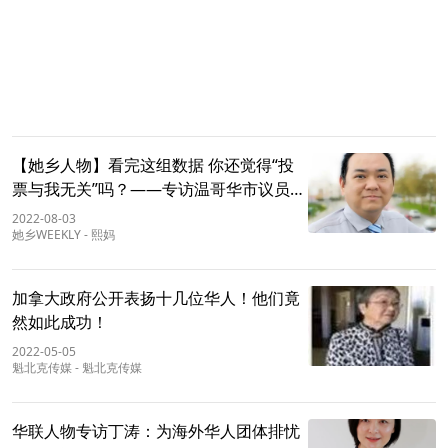
【她乡人物】看完这组数据 你还觉得“投
票与我无关”吗？——专访温哥华市议员候
选人周楠先生
2022-08-03
她乡WEEKLY
-
熙妈
加拿大政府公开表扬十几位华人！他们竟
然如此成功！
2022-05-05
魁北克传媒
-
魁北克传媒
华联人物专访丁涛：为海外华人团体排忧