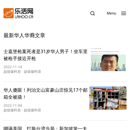
Menu
最新华人华裔文章
士嘉堡枪案死者是​31岁华人男子！坐车里
被枪手接近开枪
2022-11-14
超级爆料君
-
超级爆料君
华人傻眼！列治文山富豪山庄惊见17个邮
箱全被撬！
2022-11-04
超级爆料君
-
超级爆料君
嘲讽美国、打脸台湾当局：新加坡第一夫