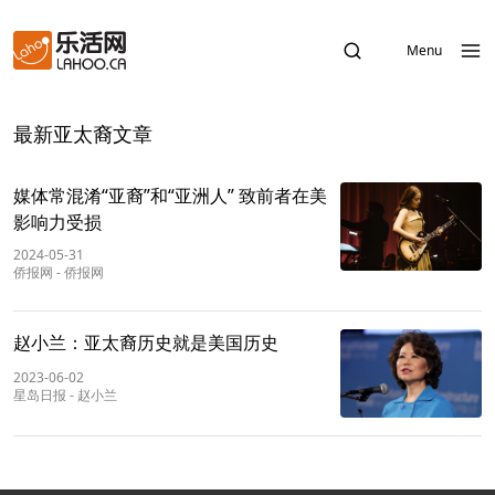
Menu
最新亚太裔文章
媒体常混淆“亚裔”和“亚洲人” 致前者在美
影响力受损
2024-05-31
侨报网
-
侨报网
赵小兰：亚太裔历史就是美国历史
2023-06-02
星岛日报
-
赵小兰