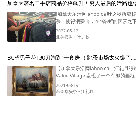
加拿大著名二手店商品价格飙升！穷人最后的活路也
[加拿大乐活网lahoo.ca 叶之
涨；使得消费者，在“省钱”的因素之
2022-05-12
北美报告
-
叶之秋
BC省男子花130刀淘到“一套房”！跳蚤市场太火爆了…
【加拿大乐活网lahoo.ca 江礼且综述】
Value Village 发现了一个有趣的画框
2021-08-19
温哥华头条
-
江礼且