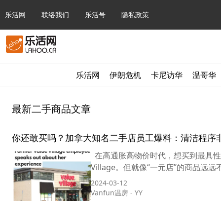
乐活网
联络我们
乐活号
隐私政策
乐活网
伊朗危机
卡尼访华
温哥华
最新二手商品文章
你还敢买吗？加拿大知名二手店员工爆料：清洁程序
在高通胀高物价时代，想买到最具性价
Village。但就像“一元店”的商品远远不止
2024-03-12
Vanfun温房
-
YY