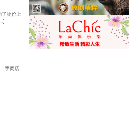
动了物价上
…]
）的二手商店