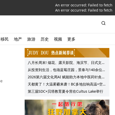
An error occurred:
Failed to fetch
An error occurred:
Failed to fetch
移民
地产
旅游
历史
视频
更多
八月长周末! 烟花、露天影院、海滨节、日式文化
节庆, 大温哥华各种精彩活动上线!
从投资到生活，包场蓝莓庄园，景泰与140余位客
户共享夏日”莓”好时光
2026第六届文化周AI 赋能助力本地中医药针灸服
e
务提质升级
天都黄了！大温雾霾来袭！BC多地拉响高温+空气
质量预警 最高可达35°C！
第三届SDC×贝塔教育夏令营在Cultus Lake举行