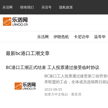
乐活网
联络我们
乐活号
隐私政策
乐活网
伊朗危机
卡尼访华
温哥华
最新bc港口工潮文章
BC港口工潮正式结束 工人投票通过接受临时协议
BC港口工人投票通过接受第三份劳资临
库联盟的工会，全体成员连续两日就该
2023-08-05
加拿大中文电台
-
黄良润