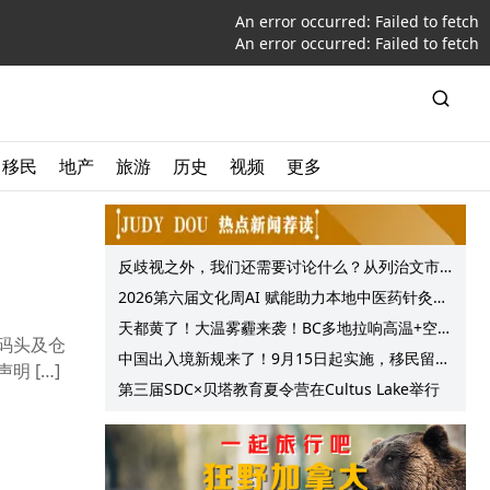
An error occurred:
Failed to fetch
An error occurred:
Failed to fetch
移民
地产
旅游
历史
视频
更多
反歧视之外，我们还需要讨论什么？从列治文市
议会一项动议谈起
2026第六届文化周AI 赋能助力本地中医药针灸服
务提质升级
天都黄了！大温雾霾来袭！BC多地拉响高温+空气
际码头及仓
质量预警 最高可达35°C！
中国出入境新规来了！9月15日起实施，移民留学
 […]
中介迎来最强监管！
第三届SDC×贝塔教育夏令营在Cultus Lake举行