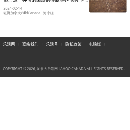
四项大奖！
2024-02-14
狂野加拿大WildCanada
-
海小狸
乐活网
联络我们
乐活号
隐私政策
电脑版
COPYRIGHT © 2026, 加拿大乐活网 LAHOO CANADA ALL RIGHTS RESERVED.