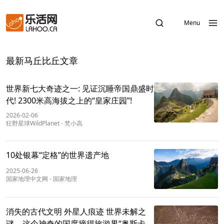
Menu
最新马丘比丘文章
世界新七大奇迹之一: 见证沉睡帝国鼎盛时
代! 2300米高海拔之上的“皇家庄园”!
2026-02-06
狂野星球WildPlanet
-
梵小高
10处银幕“定格”的世界遗产地
2025-06-26
国家地理中文网
-
国家地理
消失的古代文明 外星人痕迹 世界未解之
谜… 这个神奇的国度摘得旅游界“奥斯卡”