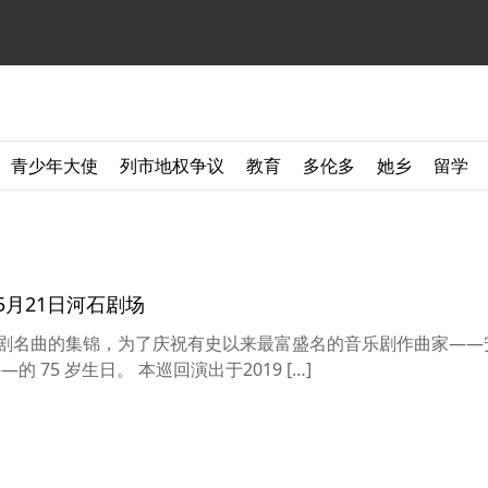
青少年大使
列市地权争议
教育
多伦多
她乡
留学
月21日河石剧场
剧名曲的集锦，为了庆祝有史以来最富盛名的音乐剧作曲家——
埃德·韦伯 (Andrew Lloyd Webber)——的 75 岁生日。 本巡回演出于2019 […]