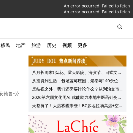
An error occurred:
Failed to fetch
An error occurred:
Failed to fetch
移民
地产
旅游
历史
视频
更多
八月长周末! 烟花、露天影院、海滨节、日式文化
节庆, 大温哥华各种精彩活动上线!
从投资到生活，包场蓝莓庄园，景泰与140余位客
户共享夏日”莓”好时光
反歧视之外，我们还需要讨论什么？从列治文市
安德鲁·劳
议会一项动议谈起
2026第六届文化周AI 赋能助力本地中医药针灸服
务提质升级
天都黄了！大温雾霾来袭！BC多地拉响高温+空气
质量预警 最高可达35°C！