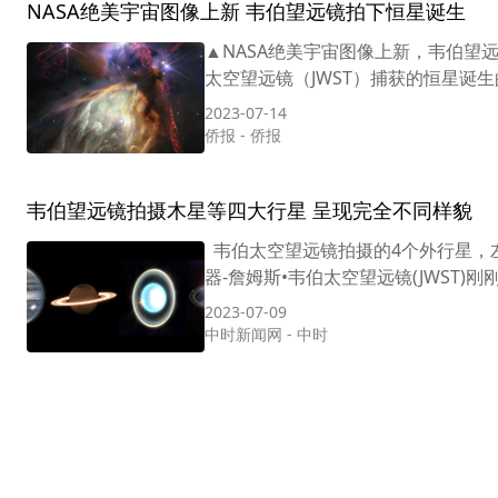
NASA绝美宇宙图像上新 韦伯望远镜拍下恒星诞生
▲NASA绝美宇宙图像上新，韦伯望
太空望远镜（JWST）捕获的恒星诞生
2023-07-14
侨报
-
侨报
韦伯望远镜拍摄木星等四大行星 呈现完全不同样貌
韦伯太空望远镜拍摄的4个外行星，左
器-詹姆斯•韦伯太空望远镜(JWST)
2023-07-09
中时新闻网
-
中时