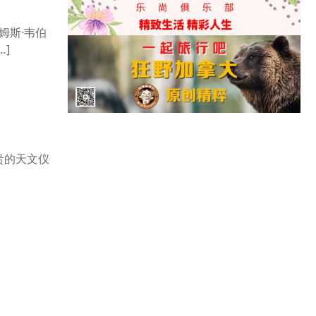
姆斯·韦伯
]
贵的天文仪