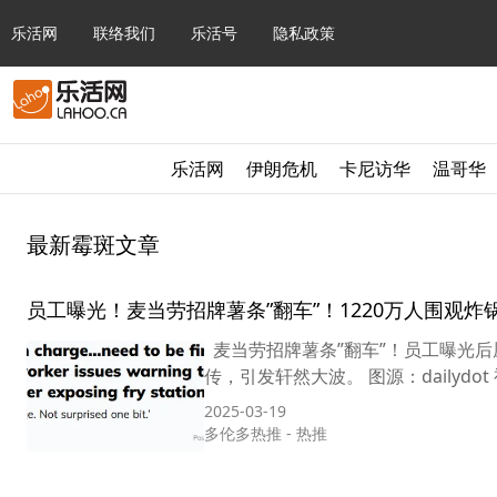
乐活网
联络我们
乐活号
隐私政策
乐活网
伊朗危机
卡尼访华
温哥华
最新霉斑文章
员工曝光！麦当劳招牌薯条”翻车”！1220万人围观炸
麦当劳招牌薯条”翻车”！员工曝光后厨
传，引发轩然大波。 图源：dailydot 
2025-03-19
多伦多热推
-
热推