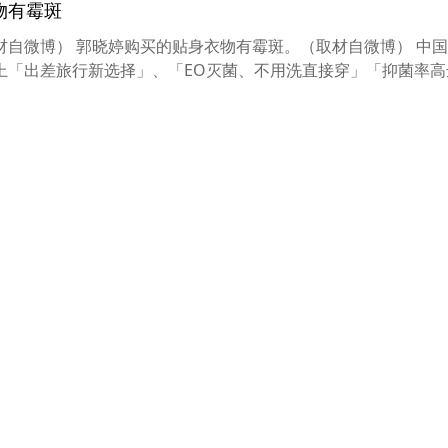
物有霉斑
自微博） 郭晓婷购买的贴身衣物有霉斑。（取材自微博） 中国
「出差旅行新选择」、「EO灭菌、不用洗直接穿」「抑菌率高达99