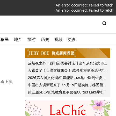
An error occurred:
Failed to fetch
An error occurred:
Failed to fetch
移民
地产
旅游
历史
视频
更多
反歧视之外，我们还需要讨论什么？从列治文市
议会一项动议谈起
天都黄了！大温雾霾来袭！BC多地拉响高温+空气
质量预警 最高可达35°C！
2026第六届文化周AI 赋能助力本地中医药针灸服
ok上疯
务提质升级
中国出入境新规来了！9月15日起实施，移民留学
中介迎来最强监管！
第三届SDC×贝塔教育夏令营在Cultus Lake举行