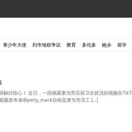
青少年大使
列市地权争议
教育
多伦多
她乡
留学
锅
触目惊心！ 近日，一段揭露麦当劳后厨卫生状况的视频在TikT
视频发布者@petty_mack自称是麦当劳员工 […]