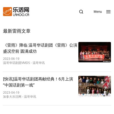
Menu
最新雷雨文章
《雷雨》降临 温哥华话剧团《雷雨》公演
盛况空前 圆满成功
2023-06-19
温哥华话剧团VMDS
-
温哥华讯
[快讯]温哥华话剧团再献经典！6月上演
“中国话剧第一戏”
2023-04-19
加拿大乐活网
-
温哥华讯