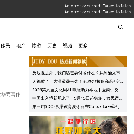
An error occurred:
Failed to fetch
An error occurred:
Failed to fetch
移民
地产
旅游
历史
视频
更多
反歧视之外，我们还需要讨论什么？从列治文市
议会一项动议谈起
天都黄了！大温雾霾来袭！BC多地拉响高温+空气
质量预警 最高可达35°C！
2026第六届文化周AI 赋能助力本地中医药针灸服
大华裔写作
务提质升级
中国出入境新规来了！9月15日起实施，移民留学
中介迎来最强监管！
第三届SDC×贝塔教育夏令营在Cultus Lake举行