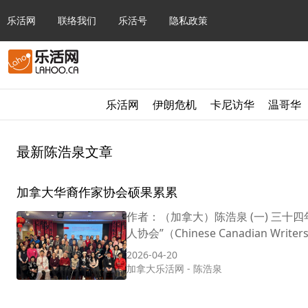
乐活网
联络我们
乐活号
隐私政策
乐活网
伊朗危机
卡尼访华
温哥华
最新陈浩泉文章
加拿大华裔作家协会硕果累累
作者：（加拿大）陈浩泉 (一) 三
人协会”（Chinese Canadian Writer
2026-04-20
加拿大乐活网
-
陈浩泉