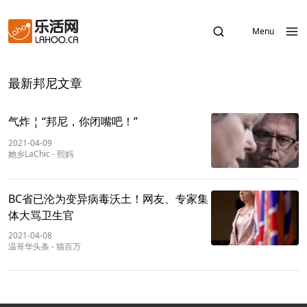
Menu
最新邦尼文章
气炸 ¦ “邦尼，你闭嘴吧！”
2021-04-09
她乡LaChic
-
熙妈
BC省已沦为变异病毒沃土！网友、专家集
体大骂卫生官
2021-04-08
温哥华头条
-
猫百万