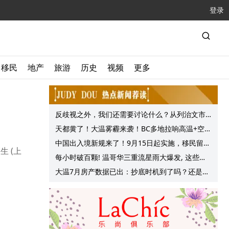
登录
移民
地产
旅游
历史
视频
更多
反歧视之外，我们还需要讨论什么？从列治文市
议会一项动议谈起
天都黄了！大温雾霾来袭！BC多地拉响高温+空气
质量预警 最高可达35°C！
中国出入境新规来了！9月15日起实施，移民留学
生 (上
中介迎来最强监管！
每小时破百颗! 温哥华三重流星雨大爆发, 这些最
佳观赏地点提前收藏!
大温7月房产数据已出：抄底时机到了吗？还是再
等等？他们这么建议的