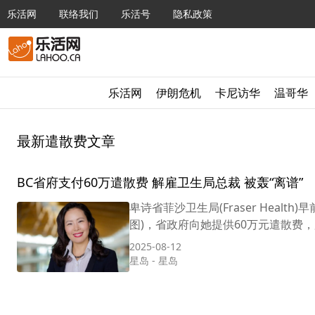
乐活网
联络我们
乐活号
隐私政策
乐活网
伊朗危机
卡尼访华
温哥华
最新遣散费文章
BC省府支付60万遣散费 解雇卫生局总裁 被轰“离谱”
卑诗省菲沙卫生局(Fraser Health)早
图)，省政府向她提供60万元遣散费，加拿
2025-08-12
星岛
-
星岛