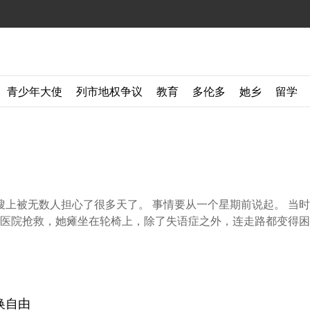
青少年大使
列市地权争议
教育
多伦多
她乡
留学
上被无数人担心了很多天了。 事情要从一个星期前说起。 当
被送医院抢救，她瘫坐在轮椅上，除了失语症之外，连走路都变得困难
换自由