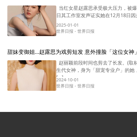
当红女星赵露思承受极大压力，被爆出
日其工作室发声证实她在12月18日
2025-01-01
世界日报
-
世界日报
甜妹变御姐…赵露思为戏剪短发 意外撞脸「这位女神
赵丽颖前段时间也剪去了长发。(取材
生代女神，身为「甜宠专业户」的她
[…]
2024-10-01
世界日报
-
世界日报