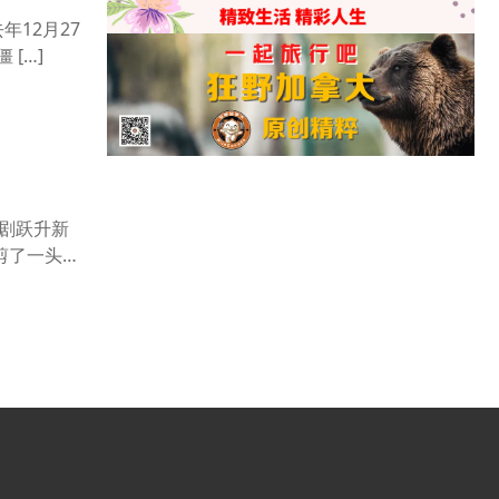
12月27
[…]
等剧跃升新
剪了一头