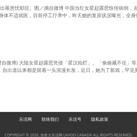
罹患忧郁症。图／摘自微博 中国当红女星赵露思惊传病倒，去年
因身体不适就医，目前停工疗养中，昨天她的复原状况曝光，全身僵 
」
自微博) 大陆女星赵露思凭借「星汉灿烂」、「偷偷藏不住」
，自出道以来都是留着一头浪漫长发，近日，她为了新戏，罕见
乐活网
联络我们
乐活号
隐私政策
COPYRIGHT © 2026, 加拿大乐活网 LAHOO CANADA ALL RIGHTS RESERVED.