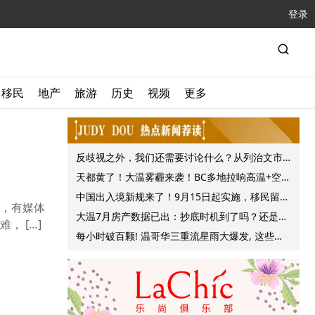
登录
移民
地产
旅游
历史
视频
更多
反歧视之外，我们还需要讨论什么？从列治文市
议会一项动议谈起
天都黄了！大温雾霾来袭！BC多地拉响高温+空气
质量预警 最高可达35°C！
中国出入境新规来了！9月15日起实施，移民留学
时，有媒体
中介迎来最强监管！
大温7月房产数据已出：抄底时机到了吗？还是再
， […]
等等？他们这么建议的
每小时破百颗! 温哥华三重流星雨大爆发, 这些最
佳观赏地点提前收藏!