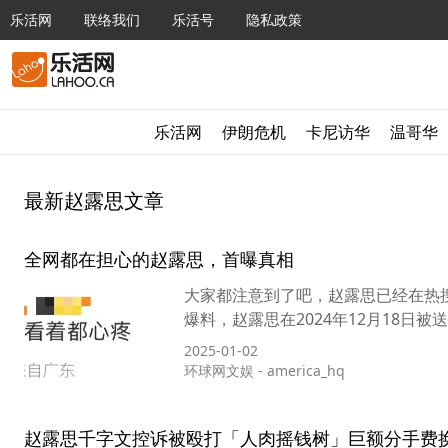
乐活网
联络我们
乐活号
隐私政策
乐活网
伊朗危机
卡尼访华
温哥华
最新赵露思文章
全网都在担心的赵露思，首曝真相
大家都注意到了吧，赵露思已经在热搜
爆料，赵露思在2024年12月18日
2025-01-02
环球网文娱
-
america_hq
赵露思千字文控诉被殴打「人肉摇钱树」巨额分手费