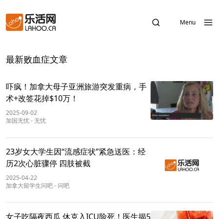
Menu
最新败血症文章
吓疯！加拿大母子亚洲旅游突发重病，手
术+改签花掉$10万！
2025-09-02
加国无忧
-
无忧
23岁女大学生因“流感症状”紧急送医：经
历2次心脏骤停 四肢被截
2025-04-22
加拿大留学生问吧
-
问吧
女子吃隔夜西瓜 休克入ICU险死！医生揭5