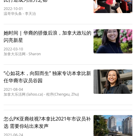
2022-10-01
温哥华头条
-
李天治
她时间 | 华裔的骄傲后浪，加拿大政坛的
闪亮新星
2022-03-10
加拿大乐活网
-
Sharon
“心如花木，向阳而生” 独家专访本拿比新
任华裔市议员谷园
2021-08-04
加拿大乐活网 (lahoo.ca)
-
程序(Chengxu, Zhu)
怎么PK亚裔歧视?本拿比2021年市议员补
选 需要你站出来发声
2021-06-24