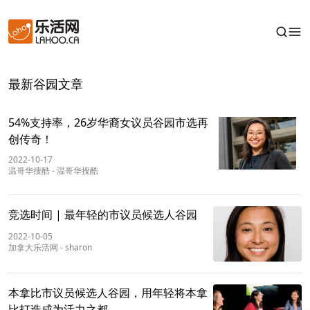
最新谷园文章
54%支持率，26岁华裔女议员谷园市选再
创传奇！
2022-10-17
温哥华搜酷
-
温哥华搜酷
竞选时间 | 最年轻的市议员候选人谷园
2022-10-05
加拿大乐活网
-
sharon
本拿比市议员候选人谷园，用年轻将本拿
比打造成为活力之都