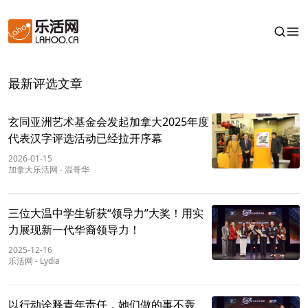
最新评选文章
玄同亚洲艺术基金会发起加拿大2025年度
代表汉字评选活动已经拉开序幕
2026-01-15
加拿大乐活网
-
温哥华
三位大温中学生斩获“领导力”大奖！用实
力展现新一代华裔领导力！
2025-12-16
乐活网
-
Lydia
以行动诠释青年责任，她们做的事不轰