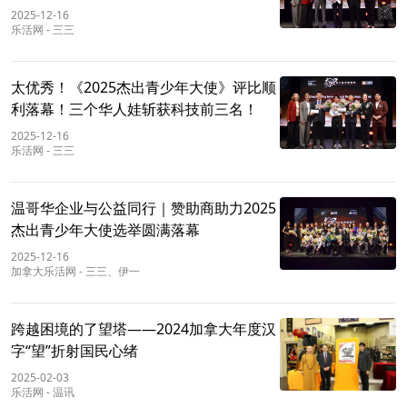
2025-12-16
乐活网
-
三三
太优秀！《2025杰出青少年大使》评比顺
利落幕！三个华人娃斩获科技前三名！
2025-12-16
乐活网
-
三三
温哥华企业与公益同行｜赞助商助力2025
杰出青少年大使选举圆满落幕
2025-12-16
加拿大乐活网
-
三三、伊一
跨越困境的了望塔——2024加拿大年度汉
字“望”折射国民心绪
2025-02-03
乐活网
-
温讯