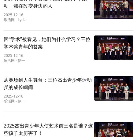
动，却在改变身边的人
2025-12-16
乐活网
-
Lydia
因“学术”被看见，她们为什么学习？三位
学术奖青年的答案
2025-12-16
乐活网
-
伊一
从赛场到人生舞台：三位杰出青少年运动
员的成长瞬间
2025-12-16
乐活网
-
伊一
2025杰出青少年大使艺术前三名是谁？这
些孩子太厉害了！