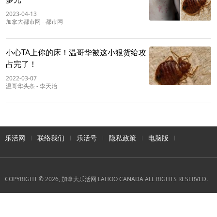
2023-04-13
加拿大都市网
-
都市网
小心TA上你的床！温哥华被这小狠货给攻
占完了！
2022-03-07
温哥华头条
-
李天治
乐活网
联络我们
乐活号
隐私政策
电脑版
COPYRIGHT © 2026, 加拿大乐活网 LAHOO CANADA ALL RIGHTS RESERVED.