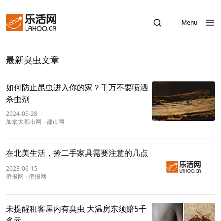
Menu
最新臭虫文章
如何防止昆虫进入你的家？千万不要喷洒
杀虫剂
2024-05-28
加拿大都市网
-
都市网
在北美生活，捡二手家具需要注意的几点
2023-06-15
侨报网
-
侨报网
未提醒租客屋内有臭虫 大温房东须赔5千
多元