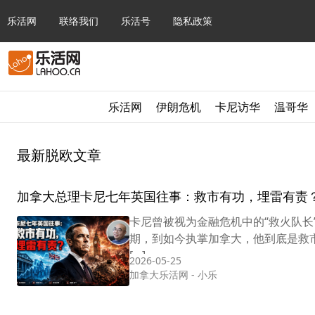
乐活网
联络我们
乐活号
隐私政策
乐活网
伊朗危机
卡尼访华
温哥华
最新脱欧文章
加拿大总理卡尼七年英国往事：救市有功，埋雷有责
卡尼曾被视为金融危机中的“救火队
期，到如今执掌加拿大，他到底是救
[…]
2026-05-25
加拿大乐活网
-
小乐