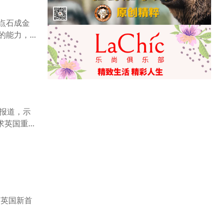
点石成金
的能力，
》报道，示
求英国重
or 英国新首