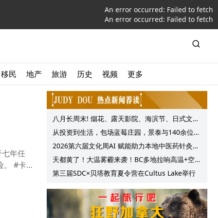
An error occurred:
Failed to fetch
An error occurred:
Failed to fetch
移民
地产
旅游
历史
视频
更多
八月长周末! 烟花、露天影院、海滨节、日式文化
节庆, 大温哥华各种精彩活动上线!
从投资到生活，包场蓝莓庄园，景泰与140余位客
户共享夏日”莓”好时光
2026第六届文化周AI 赋能助力本地中医药针灸服
行七年任
务提质升级
天都黄了！大温雾霾来袭！BC多地拉响高温+空气
。 #卡尼
质量预警 最高可达35°C！
第三届SDC×贝塔教育夏令营在Cultus Lake举行