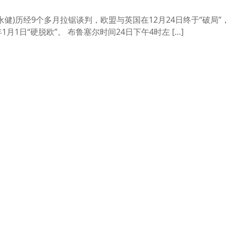
德永健)历经9个多月拉锯谈判，欧盟与英国在12月24日终于“破局
月1日“硬脱欧”。 布鲁塞尔时间24日下午4时左 […]