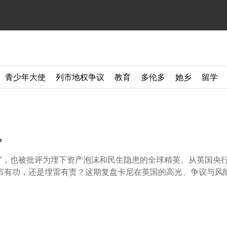
青少年大使
列市地权争议
教育
多伦多
她乡
留学
？
长”，也被批评为埋下资产泡沫和民生隐患的全球精英。从英国央
市有功，还是埋雷有责？这期复盘卡尼在英国的高光、争议与风险