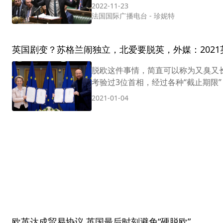
2022-11-23
法国国际广播电台
-
珍妮特
英国剧变？苏格兰闹独立，北爱要脱英，外媒：202
脱欧这件事情，简直可以称为又臭又长
考验过3位首相，经过各种“截止期限”
2021-01-04
欧英达成贸易协议 英国最后时刻避免“硬脱欧”