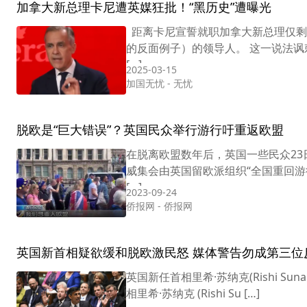
加拿大新总理卡尼遭英媒狂批！“黑历史”遭曝光
距离卡尼宣誓就职加拿大新总理仅剩
的反面例子）的领导人。 这一说法
[…]
2025-03-15
加国无忧
-
无忧
脱欧是“巨大错误”？英国民众举行游行吁重返欧盟
在脱离欧盟数年后，英国一些民众23
威集会由英国留欧派组织“全国重回游
[…]
2023-09-24
侨报网
-
侨报网
英国新首相疑欲缓和脱欧激民怒 媒体警告勿成第三位
英国新任首相里希·苏纳克(Rishi Sunak)
相里希·苏纳克 (Rishi Su […]