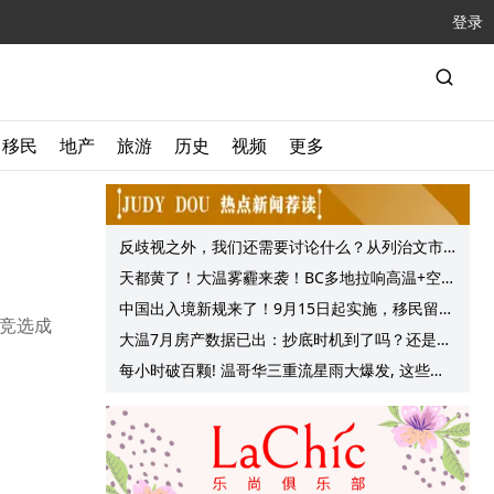
登录
移民
地产
旅游
历史
视频
更多
反歧视之外，我们还需要讨论什么？从列治文市
议会一项动议谈起
天都黄了！大温雾霾来袭！BC多地拉响高温+空气
质量预警 最高可达35°C！
中国出入境新规来了！9月15日起实施，移民留学
年竞选成
中介迎来最强监管！
大温7月房产数据已出：抄底时机到了吗？还是再
等等？他们这么建议的
每小时破百颗! 温哥华三重流星雨大爆发, 这些最
佳观赏地点提前收藏!